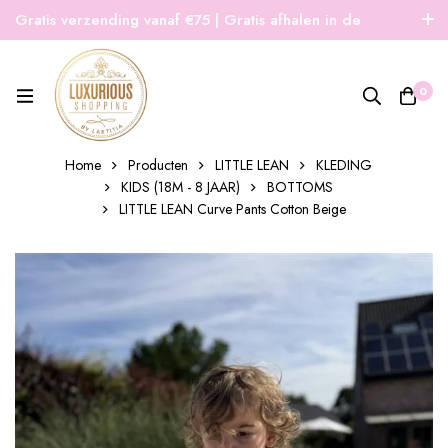
Gratis verzending vanaf €75 | Gratis afhalen in de
winkel | Snelle verzending
0
Home
Producten
LITTLE LEAN
KLEDING
KIDS (18M - 8 JAAR)
BOTTOMS
LITTLE LEAN Curve Pants Cotton Beige